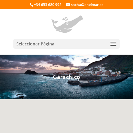
+34 653 680 992
sacha@enelmar.es
Seleccionar Página
Garachico