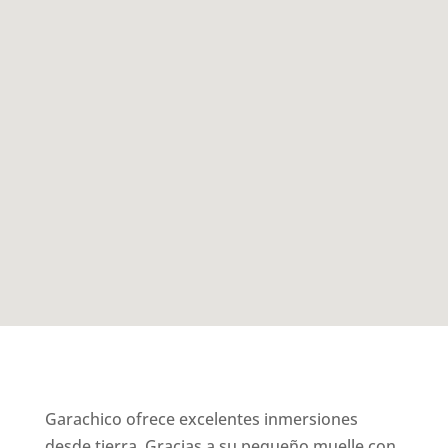
Garachico ofrece excelentes inmersiones
desde tierra. Gracias a su pequeño muelle con