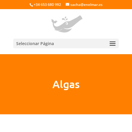
+34 653 680 992
sacha@enelmar.es
Seleccionar Página
Algas