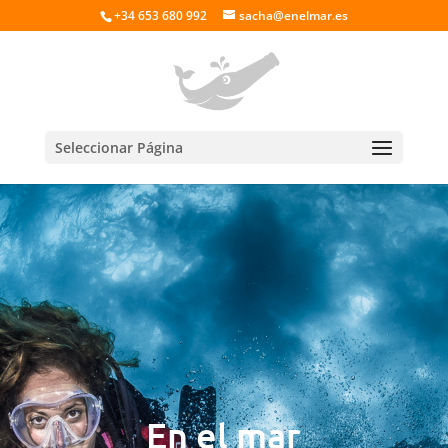
+34 653 680 992
sacha@enelmar.es
Seleccionar Página
En el mar