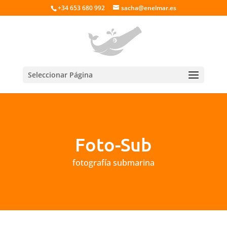
+34 653 680 992
sacha@enelmar.es
Seleccionar Página
Foto-Sub
fotografía submarina