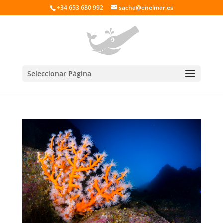
+34 653 680 992
sacha@enelmar.es
Seleccionar Página