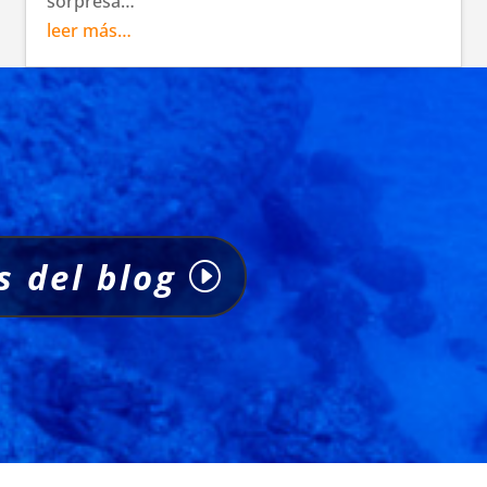
sorpresa…
leer más…
s del blog