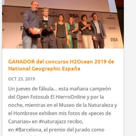
GANADOR del concurso H2Ocean 2019 de
National Geographic España
OCT 23, 2019
Un jueves de fábula… esta mañana campeón
del Open Fotosub El HierroOnline y por la
noche, mientras en el Museo de la Naturaleza y
el Hombrese exhiben mis fotos de «peces de
Canarias» en #naturajazz recibo,
en #Barcelona, el premio del jurado como