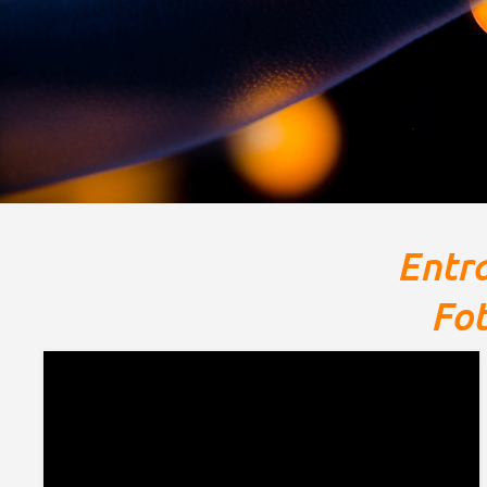
Entr
Fo