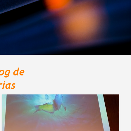
og de
ias