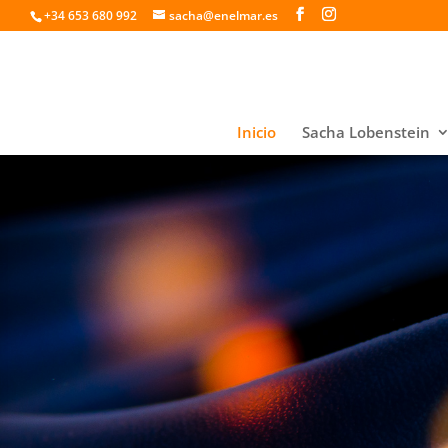
+34 653 680 992
sacha@enelmar.es
Inicio
Sacha Lobenstein