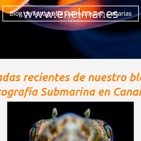
www.enelmar.es
Blog de Fotografía Submarina en Canarias
adas recientes de nuestro bl
tografía Submarina en Canar