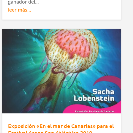
ganador del…
leer más…
Exposición «En el mar de Canarias» para el
Festival Arona Son Atlántico 2018