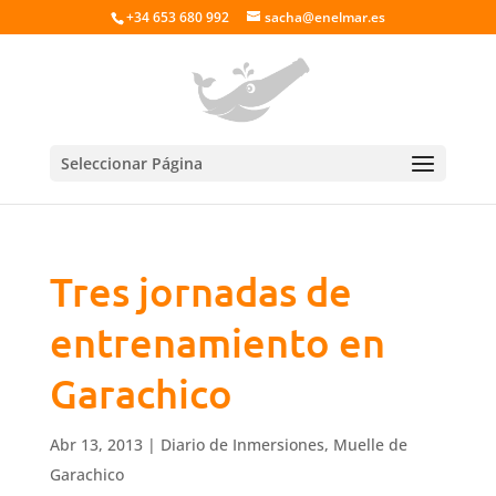
+34 653 680 992
sacha@enelmar.es
Seleccionar Página
Tres jornadas de
entrenamiento en
Garachico
Abr 13, 2013
|
Diario de Inmersiones
,
Muelle de
Garachico