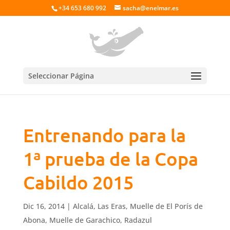
+34 653 680 992
sacha@enelmar.es
Seleccionar Página
Entrenando para la
1ª prueba de la Copa
Cabildo 2015
Dic 16, 2014
|
Alcalá
,
Las Eras
,
Muelle de El Porís de
Abona
,
Muelle de Garachico
,
Radazul