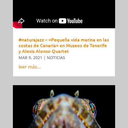
#naturajazz​ – «Pequeña vida marina en las
costas de Canaria» en Museos de Tenerife
y Alexis Alonso Quartet
MAR 9, 2021
|
NOTICIAS
leer más…