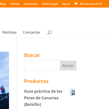
Blog
Tienda
Contactar
Aviso Legal
log-in
Elementos De 0
Noticias
Contactar
Buscar
Productos
Guía práctica de los
Peces de Canarias
(Bolsillo)