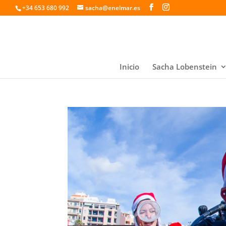
+34 653 680 992
sacha@enelmar.es
Inicio
Sacha Lobenstein