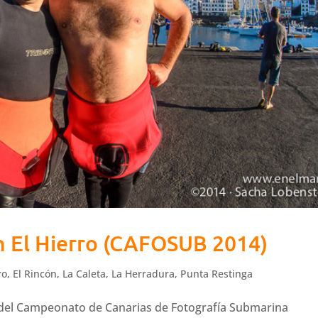
n El Hierro (CAFOSUB 2014)
ro
,
El Rincón
,
La Caleta
,
La Herradura
,
Punta Restinga
del Campeonato de Canarias de Fotografía Submarina