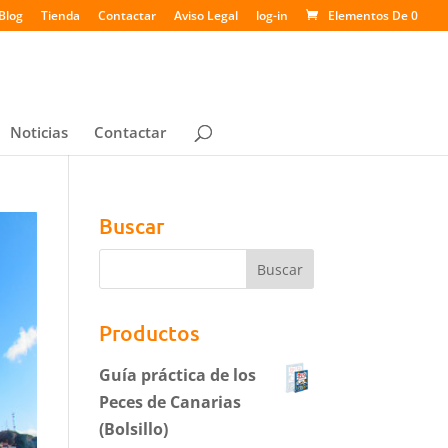
Blog
Tienda
Contactar
Aviso Legal
log-in
Elementos De 0
Noticias
Contactar
Buscar
Productos
Guía práctica de los
Peces de Canarias
(Bolsillo)