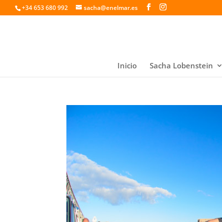
+34 653 680 992
sacha@enelmar.es
Inicio
Sacha Lobenstein