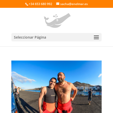
+34 653 680 992
sacha@enelmar.es
Seleccionar Página