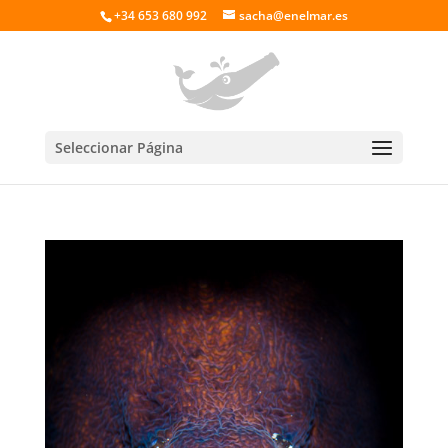
+34 653 680 992
sacha@enelmar.es
Seleccionar Página