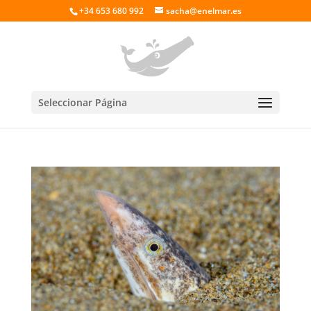
+34 653 680 992
sacha@enelmar.es
Seleccionar Página