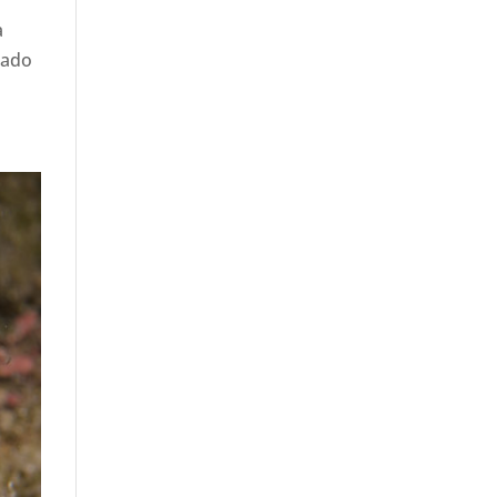
a
tado