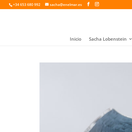
+34 653 680 992
sacha@enelmar.es
Inicio
Sacha Lobenstein