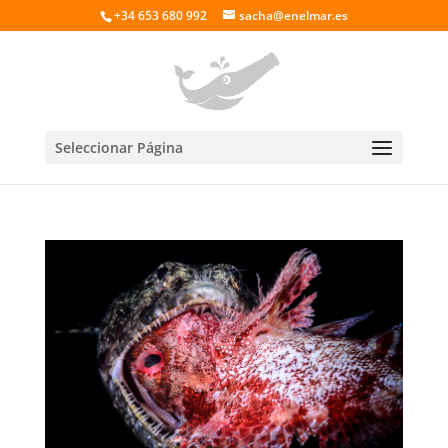
+34 653 680 992
sacha@enelmar.es
Seleccionar Página