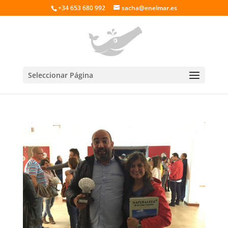
+34 653 680 992
sacha@enelmar.es
Seleccionar Página