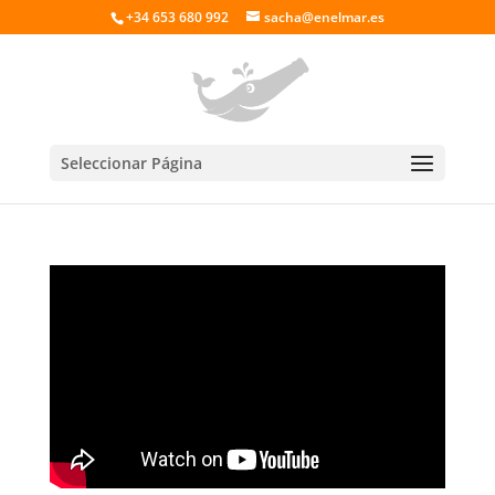
+34 653 680 992
sacha@enelmar.es
Seleccionar Página