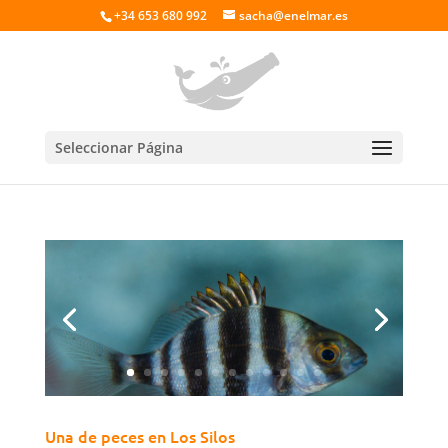
+34 653 680 992
sacha@enelmar.es
Seleccionar Página
Una de peces en Los Silos