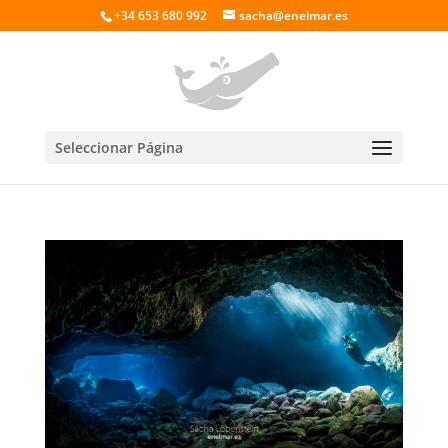
+34 653 680 992
sacha@enelmar.es
Seleccionar Página