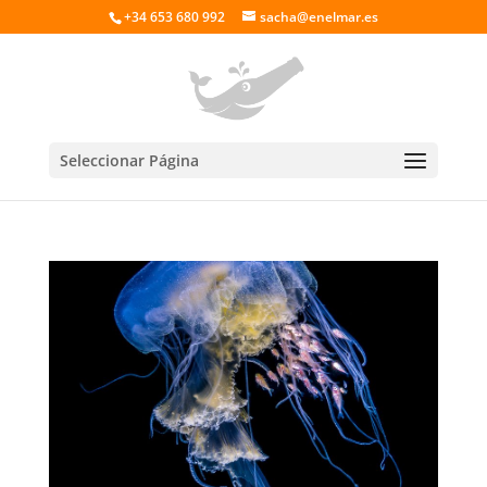
+34 653 680 992
sacha@enelmar.es
Seleccionar Página