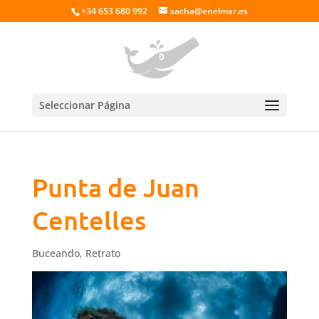
+34 653 680 992
sacha@enelmar.es
Seleccionar Página
Punta de Juan
Centelles
Buceando
,
Retrato