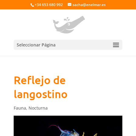
+34 653 680 992
sacha@enelmar.es
Seleccionar Página
Reflejo de
langostino
Fauna
,
Nocturna