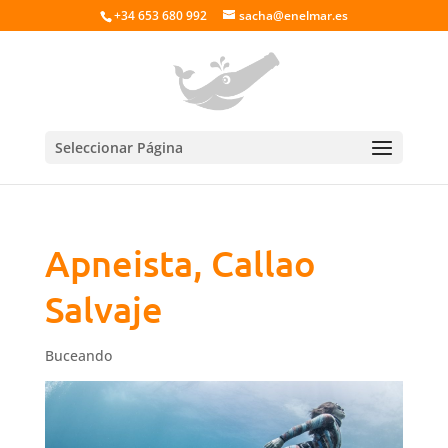
+34 653 680 992
sacha@enelmar.es
Seleccionar Página
Apneista, Callao
Salvaje
Buceando