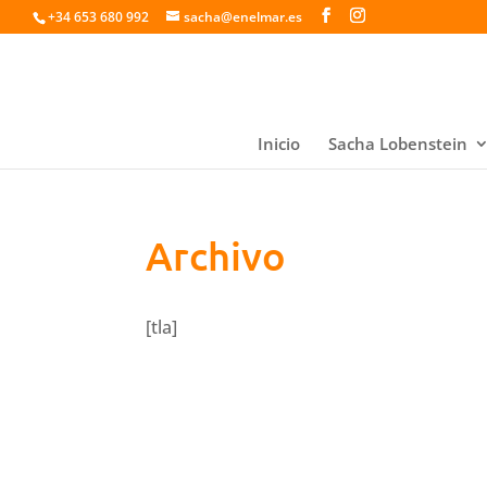
+34 653 680 992
sacha@enelmar.es
Inicio
Sacha Lobenstein
Archivo
[tla]