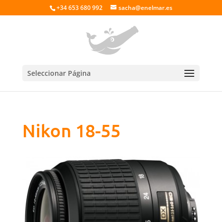
+34 653 680 992
sacha@enelmar.es
Seleccionar Página
Nikon 18-55