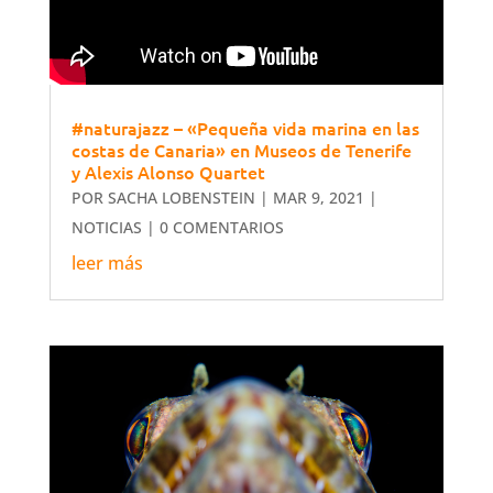
#naturajazz​ – «Pequeña vida marina en las
costas de Canaria» en Museos de Tenerife
y Alexis Alonso Quartet
POR
SACHA LOBENSTEIN
|
MAR 9, 2021
|
NOTICIAS
| 0 COMENTARIOS
leer más