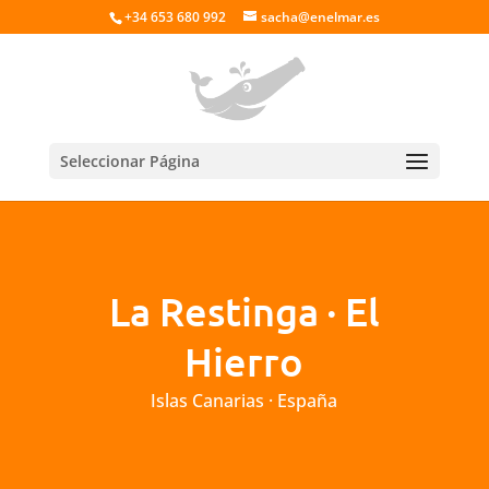
+34 653 680 992
sacha@enelmar.es
Seleccionar Página
La Restinga · El
Hierro
Islas Canarias · España