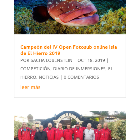
Campeón del IV Open Fotosub online Isla
de El Hierro 2019
POR
SACHA LOBENSTEIN
|
OCT 18, 2019
|
COMPETICIÓN
,
DIARIO DE INMERSIONES
,
EL
HIERRO
,
NOTICIAS
| 0 COMENTARIOS
leer más