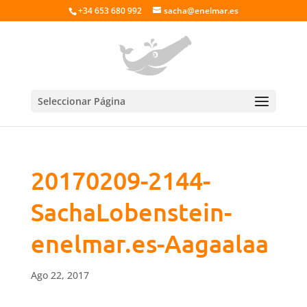
+34 653 680 992
sacha@enelmar.es
Seleccionar Página
20170209-2144-
SachaLobenstein-
enelmar.es-Aagaalaa
Ago 22, 2017