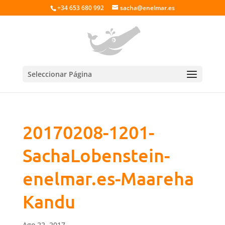
+34 653 680 992
sacha@enelmar.es
Seleccionar Página
20170208-1201-
SachaLobenstein-
enelmar.es-Maareha
Kandu
Ago 22, 2017