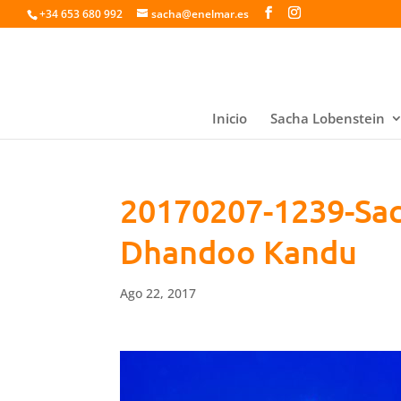
+34 653 680 992
sacha@enelmar.es
Inicio
Sacha Lobenstein
20170207-1239-Sac
Dhandoo Kandu
Ago 22, 2017