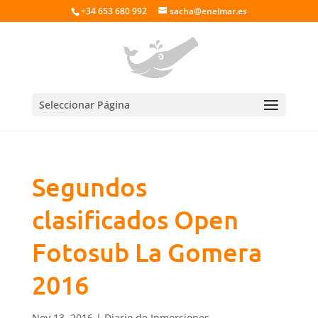
+34 653 680 992
sacha@enelmar.es
Seleccionar Página
Segundos
clasificados Open
Fotosub La Gomera
2016
Nov 13, 2016
|
Diario de Inmersiones