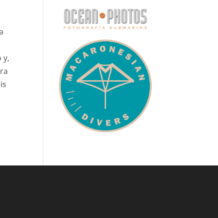
a
 y,
tra
is