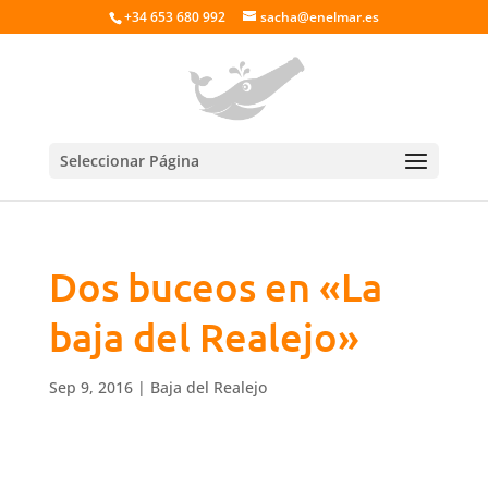
+34 653 680 992
sacha@enelmar.es
Seleccionar Página
Dos buceos en «La
baja del Realejo»
Sep 9, 2016
|
Baja del Realejo