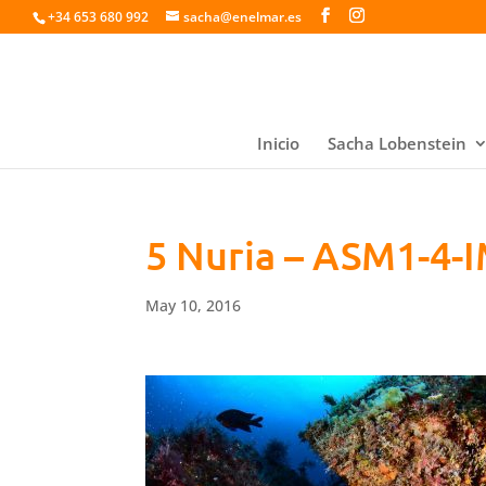
+34 653 680 992
sacha@enelmar.es
Inicio
Sacha Lobenstein
5 Nuria – ASM1-4-
May 10, 2016