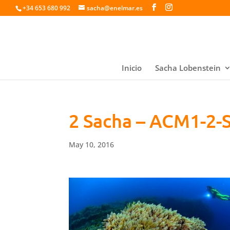
+34 653 680 992
sacha@enelmar.es
Inicio
Sacha Lobenstein
2 Sacha – ACM1-2-
May 10, 2016