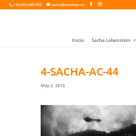
+34 653 680 992
sacha@enelmar.es
Inicio
Sacha Lobenstein
4-SACHA-AC-44
May 2, 2016