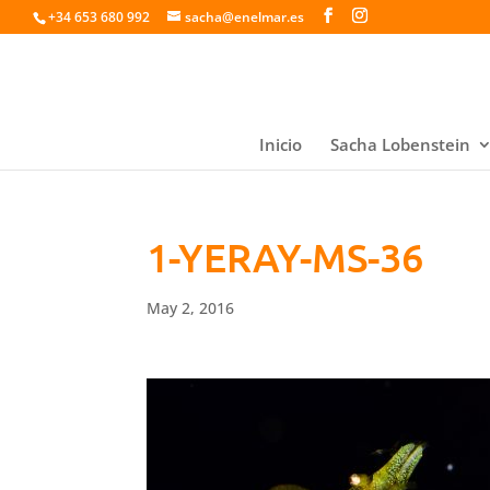
+34 653 680 992
sacha@enelmar.es
Inicio
Sacha Lobenstein
1-YERAY-MS-36
May 2, 2016