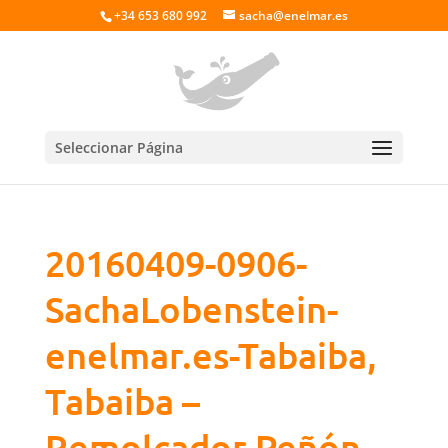
+34 653 680 992
sacha@enelmar.es
Seleccionar Página
20160409-0906-
SachaLobenstein-
enelmar.es-Tabaiba,
Tabaiba –
Remolcador Peñón