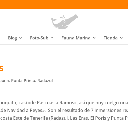
Blog
Foto-Sub
Fauna Marina
Tienda
s
Abona
,
Punta Prieta
,
Radazul
quito, casi «de Pascuas a Ramos», así que hoy cuelgo una 
«de Navidad a Reyes». Son el resultado de 7 inmersiones rea
osta Este de Tenerife (Radazul, Las Eras, El Porís y Punta P