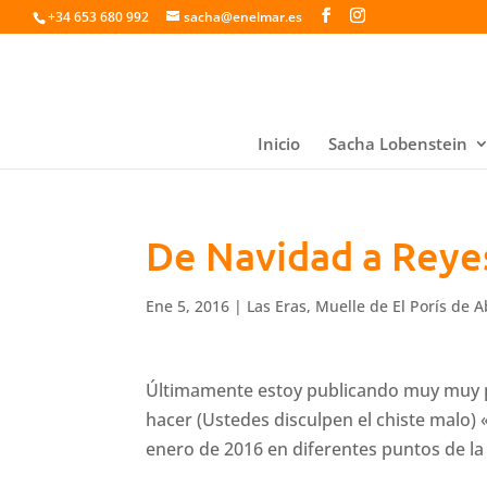
+34 653 680 992
sacha@enelmar.es
Inicio
Sacha Lobenstein
De Navidad a Reye
Ene 5, 2016
|
Las Eras
,
Muelle de El Porís de 
Últimamente estoy publicando muy muy po
hacer (Ustedes disculpen el chiste malo) 
enero de 2016 en diferentes puntos de la c