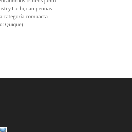
ebrando los trofeos junto
risti y Luchi, campeonas
la categoría compacta
to: Quique)