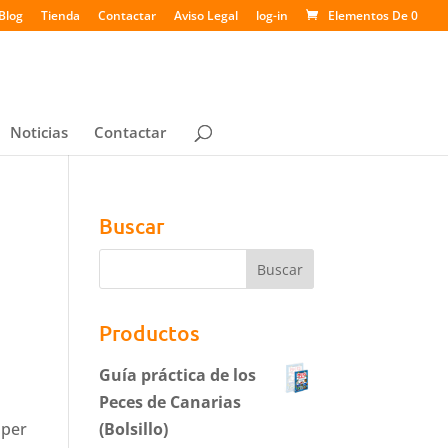
Blog
Tienda
Contactar
Aviso Legal
log-in
Elementos De 0
Noticias
Contactar
Buscar
Productos
Guía práctica de los
Peces de Canarias
uper
(Bolsillo)