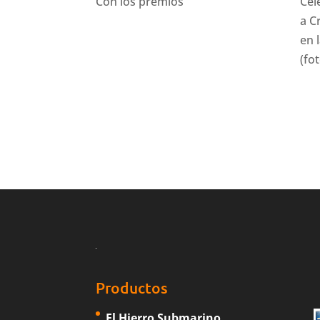
Con los premios
Cel
a C
en 
(fo
Productos
El Hierro Submarino