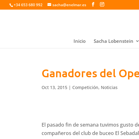
+34 653 680 992
sacha@enelmar.es
Inicio
Sacha Lobenstein
Ganadores del Op
Oct 13, 2015
|
Competición
,
Noticias
El pasado fin de semana tuvimos gusto d
compañeros del club de buceo El Sebadal