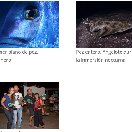
mer plano de pez.
Pez entero. Angelote du
inero
la inmersión nocturna