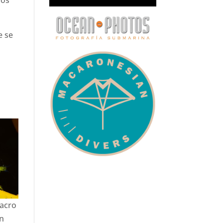
ños
e se
macro
en