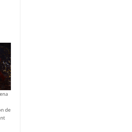
rena
ón de
ant