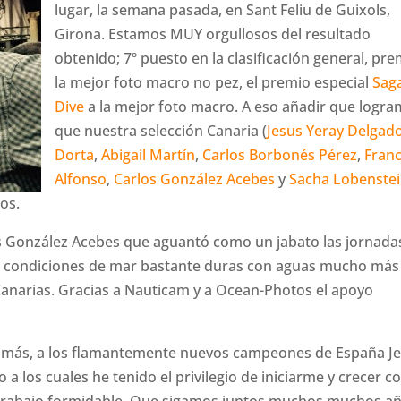
lugar, la semana pasada, en Sant Feliu de Guixols,
Girona. Estamos MUY orgullosos del resultado
obtenido; 7º puesto en la clasificación general, pre
la mejor foto macro no pez, el premio especial
Sag
Dive
a la mejor foto macro. A eso añadir que logr
que nuestra selección Canaria (
Jesus Yeray Delgad
Dorta
,
Abigail Martín
,
Carlos Borbonés Pérez
,
Franc
Alfonso
,
Carlos González Acebes
y
Sacha
Lobenste
pos.
s González Acebes que aguantó como un jabato las jornada
, condiciones de mar bastante duras con aguas mucho más 
narias. Gracias a Nauticam y a Ocean-Photos el apoyo
vez más, a los flamantemente nuevos campeones de España J
 a los cuales he tenido el privilegio de iniciarme y crecer 