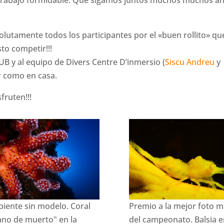
 trabajo formidable. Que sigamos juntos muchos muchos a
olutamente todos los participantes por el «buen rollito» qu
to competir!!!
UB y al equipo de Divers Centre D’inmersio (
Siscu Andreu
y
r como en casa.
fruten!!!
iente sin modelo. Coral
Premio a la mejor foto 
no de muerto" en la
del campeonato. Balsia 