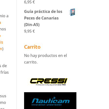
6,95
€
Guía práctica de los
mio a
Peces de Canarias
a
(Din-A5)
amos
9,95
€
o
is
Carrito
in
)
No hay productos en el
carrito.
s de
frías
esus
como