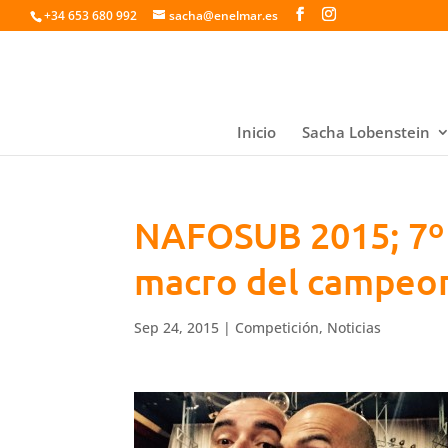
+34 653 680 992
sacha@enelmar.es
Inicio
Sacha Lobenstein
NAFOSUB 2015; 7º c
macro del campeo
Sep 24, 2015
|
Competición
,
Noticias