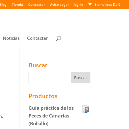
Blog
Tienda
Contactar
Aviso Legal
log-in
Elementos De 0
Noticias
Contactar
Buscar
Productos
Guía práctica de los
Peces de Canarias
aña
(Bolsillo)