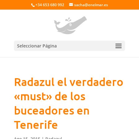
+34 653 680 992
sacha@enelmar.es
Seleccionar Página
Radazul el verdadero
«must» de los
buceadores en
Tenerife
Ago 15, 2015
|
Radazul