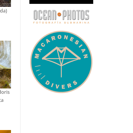
uda)
doris
ta