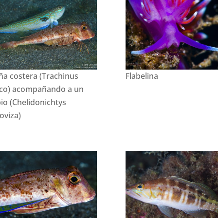
ña costera (Trachinus
Flabelina
co) acompañando a un
io (Chelidonichtys
toviza)