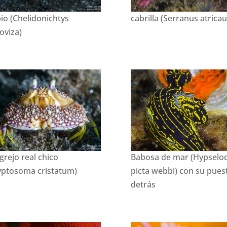
io (Chelidonichtys
cabrilla (Serranus atrica
toviza)
grejo real chico
Babosa de mar (Hypselo
yptosoma cristatum)
picta webbi) con su pues
detrás