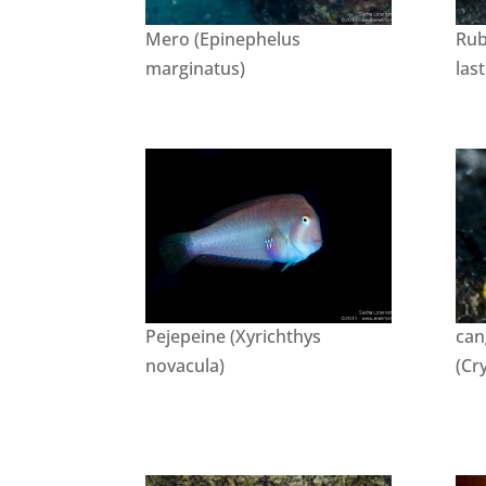
Mero (Epinephelus
Rub
marginatus)
las
Pejepeine (Xyrichthys
can
novacula)
(Cr