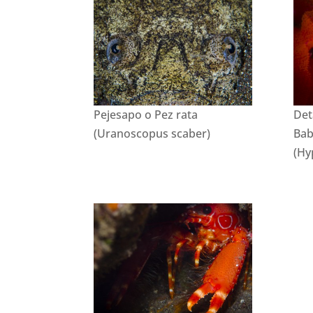
Pejesapo o Pez rata
Det
(Uranoscopus scaber)
Bab
(Hy