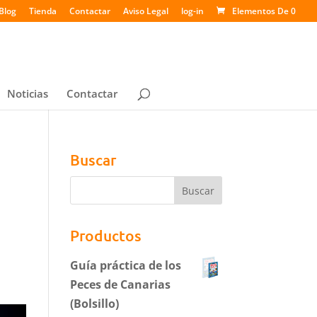
Blog
Tienda
Contactar
Aviso Legal
log-in
Elementos De 0
Noticias
Contactar
Buscar
Productos
Guía práctica de los
Peces de Canarias
(Bolsillo)