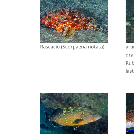
Rascacio (Scorpaena notata)
ara
dra
Rub
las