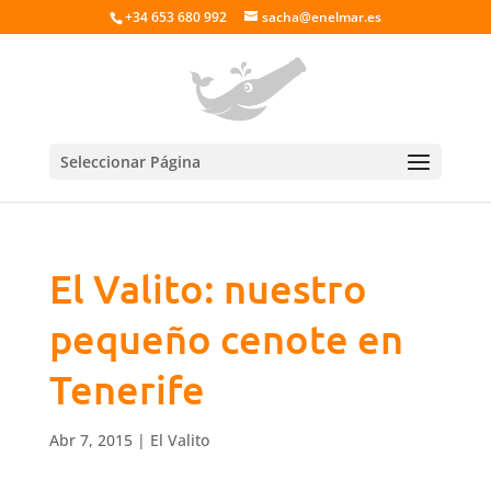
+34 653 680 992
sacha@enelmar.es
Seleccionar Página
El Valito: nuestro
pequeño cenote en
Tenerife
Abr 7, 2015
|
El Valito