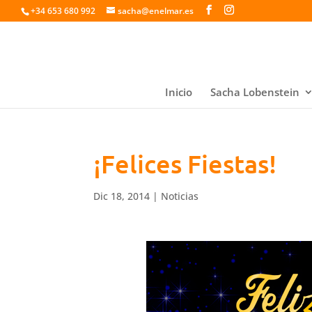
+34 653 680 992
sacha@enelmar.es
Inicio
Sacha Lobenstein
¡Felices Fiestas!
Dic 18, 2014
|
Noticias