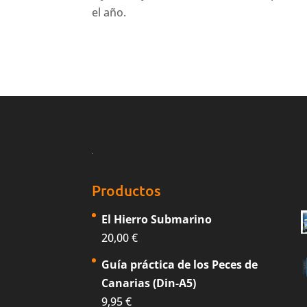
el año.
Productos
El Hierro Submarino
20,00
€
Guía práctica de los Peces de
Canarias (Din-A5)
9,95
€