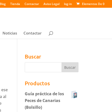
Blog
Tienda
Contactar
Aviso Legal
log-in
Elementos De 0
Noticias
Contactar
Buscar
Productos
a ese
Guía práctica de los
a al
Peces de Canarias
e
(Bolsillo)
s