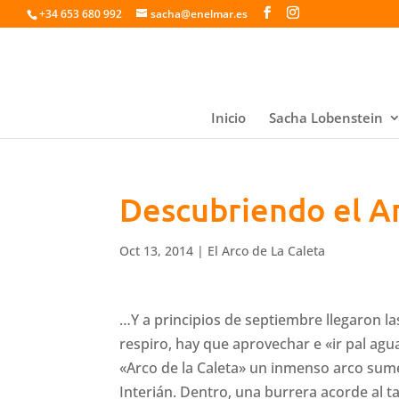
+34 653 680 992
sacha@enelmar.es
Inicio
Sacha Lobenstein
Descubriendo el Ar
Oct 13, 2014
|
El Arco de La Caleta
…Y a principios de septiembre llegaron la
respiro, hay que aprovechar e «ir pal agua
«Arco de la Caleta» un inmenso arco sume
Interián. Dentro, una burrera acorde al 