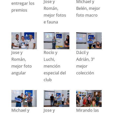
Jose y
Michael y
entregar los
Román,
Belén, mejor
premios
mejor fotos
foto macro
e fauna
Jose y
Rocío y
Dácil y
Román,
Luchi,
Adrián, 3º
mejor foto
mención
mejor
angular
especial del
colección
club
Michael y
Jose y
Mirando las