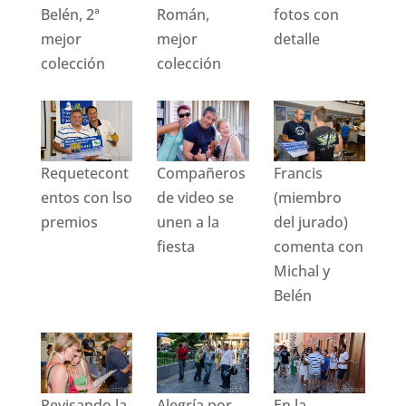
Belén, 2ª
Román,
fotos con
mejor
mejor
detalle
colección
colección
Requetecont
Compañeros
Francis
entos con lso
de video se
(miembro
premios
unen a la
del jurado)
fiesta
comenta con
Michal y
Belén
Revisando la
Alegría por
En la