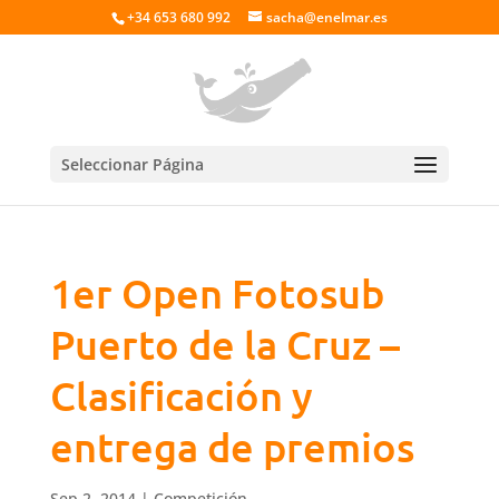
+34 653 680 992
sacha@enelmar.es
Seleccionar Página
1er Open Fotosub
Puerto de la Cruz –
Clasificación y
entrega de premios
Sep 2, 2014
|
Competición