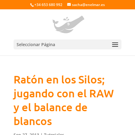
+34 653 680 992
sacha@enelmar.es
Seleccionar Página
Ratón en los Silos;
jugando con el RAW
y el balance de
blancos
Sep 27, 2013
|
Tutoriales