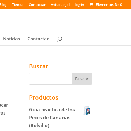
Blog
Tienda
Contactar
Aviso Legal
log-in
Elementos De 0
Noticias
Contactar
Buscar
Productos
acer
Guía práctica de los
ras
Peces de Canarias
(Bolsillo)