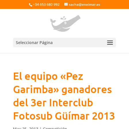
+34 653 680 992
sacha@enelmar.es
Seleccionar Página
El equipo «Pez
Garimba» ganadores
del 3er Interclub
Fotosub Güímar 2013
May 25, 2013
|
Competición