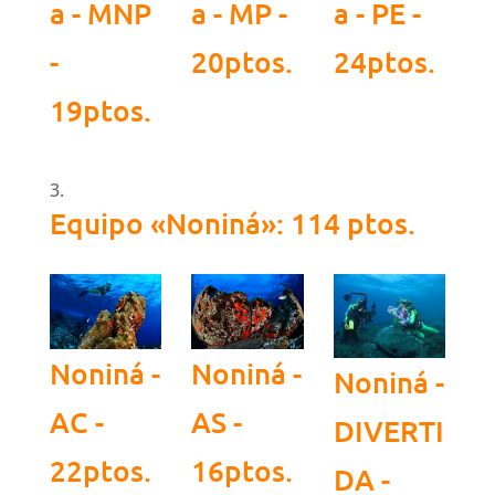
a - MNP
a - MP -
a - PE -
-
20ptos.
24ptos.
19ptos.
Equipo «Noniná»: 114 ptos.
Noniná -
Noniná -
Noniná -
AC -
AS -
DIVERTI
22ptos.
16ptos.
DA -