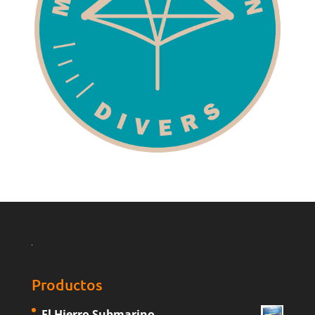
Productos
El Hierro Submarino